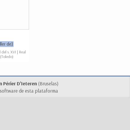
ller de]
del s. XVI | Real
 (Toledo)
 Périer D'Ieteren
(Bruselas)
 software de esta plataforma