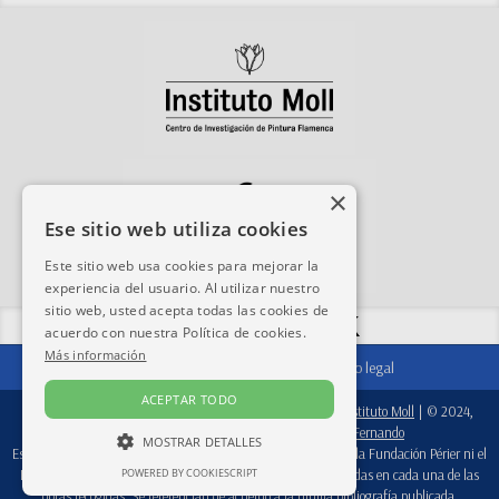
×
Ese sitio web utiliza cookies
Este sitio web usa cookies para mejorar la
experiencia del usuario. Al utilizar nuestro
sitio web, usted acepta todas las cookies de
Compartir esta web:
acuerdo con nuestra Política de cookies.
Más información
Contacto
|
Agradecimientos
|
Aviso legal
ACEPTAR TODO
© 2024-2026, base de datos:
Fondation Périer D'Ieteren
/
Instituto Moll
| © 2024,
software:
Real Academia de Bellas Artes de San Fernando
MOSTRAR DETALLES
Esta base de datos es una herramienta de trabajo, por lo que ni la Fundación Périer ni el
Instituto Moll se responsabilizan de las atribuciones consignadas en cada una de las
POWERED BY COOKIESCRIPT
obras recogidas. Se referencian de acuerdo a la última bibliografía publicada.