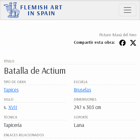
FLEMISH ART
IN SPAIN
Picture: Masú del Amo
Compartir esta obra:
TÍTULO
Batalla de Actium
TIPO DE OBRA
ESCUELA
Tapices
Bruselas
SIGLO
DIMENSIONES
s.
XVII
247 x 303 cm
TÉCNICA
SOPORTE
Tapicería
Lana
ENLACES RELACIONADOS