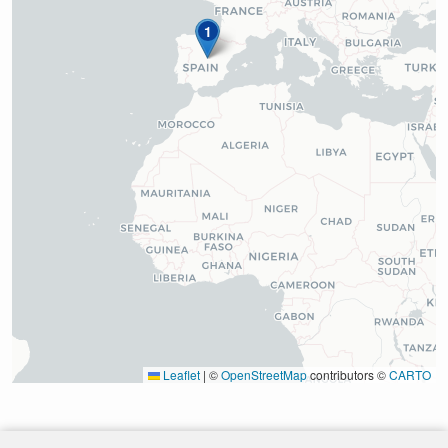
1
Leaflet
|
©
OpenStreetMap
contributors ©
CARTO