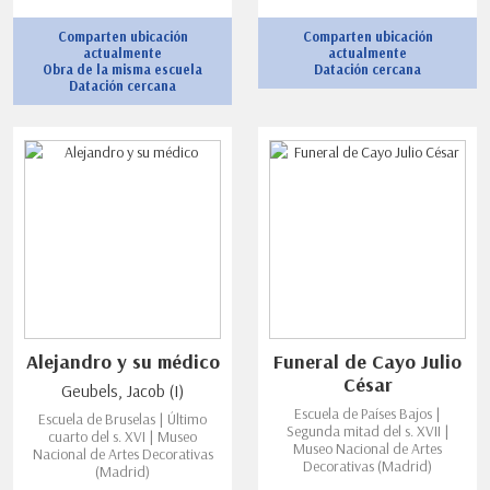
Comparten ubicación
Comparten ubicación
actualmente
actualmente
Obra de la misma escuela
Datación cercana
Datación cercana
Alejandro y su médico
Funeral de Cayo Julio
César
Geubels, Jacob (I)
Escuela de Países Bajos |
Escuela de Bruselas | Último
Segunda mitad del s. XVII |
cuarto del s. XVI | Museo
Museo Nacional de Artes
Nacional de Artes Decorativas
Decorativas (Madrid)
(Madrid)