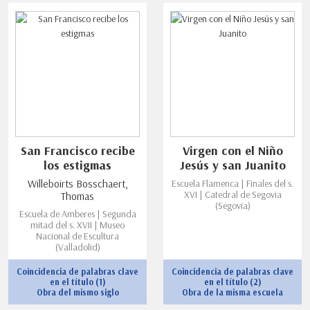
San Francisco recibe
Virgen con el Niño
los estigmas
Jesús y san Juanito
Willeboirts Bosschaert,
Escuela Flamenca | Finales del s.
XVI | Catedral de Segovia
Thomas
(Segovia)
Escuela de Amberes | Segunda
mitad del s. XVII | Museo
Nacional de Escultura
(Valladolid)
Coincidencia de palabras clave
Coincidencia de palabras clave
en el título (1)
en el título (2)
Obra del mismo siglo
Obra de la misma escuela