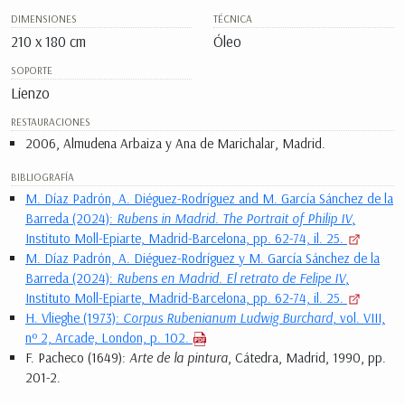
DIMENSIONES
TÉCNICA
210 x 180 cm
Óleo
SOPORTE
Lienzo
RESTAURACIONES
2006, Almudena Arbaiza y Ana de Marichalar, Madrid.
BIBLIOGRAFÍA
M. Díaz Padrón, A. Diéguez-Rodríguez and M. García Sánchez de la
Barreda (2024):
Rubens in Madrid. The Portrait of Philip IV
,
Instituto Moll-Epiarte, Madrid-Barcelona, pp. 62-74, il. 25.
M. Díaz Padrón, A. Diéguez-Rodríguez y M. García Sánchez de la
Barreda (2024):
Rubens en Madrid. El retrato de Felipe IV
,
Instituto Moll-Epiarte, Madrid-Barcelona, pp. 62-74, il. 25.
H. Vlieghe (1973):
Corpus Rubenianum Ludwig Burchard
, vol. VIII,
nº 2, Arcade, London, p. 102.
F. Pacheco (1649):
Arte de la pintura
, Cátedra, Madrid, 1990, pp.
201-2.