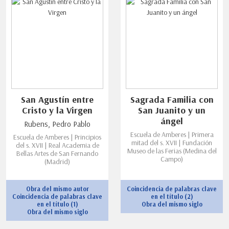
San Agustín entre
Sagrada Familia con
Cristo y la Virgen
San Juanito y un
ángel
Rubens, Pedro Pablo
Escuela de Amberes | Primera
Escuela de Amberes | Principios
mitad del s. XVII | Fundación
del s. XVII | Real Academia de
Museo de las Ferias (Medina del
Bellas Artes de San Fernando
Campo)
(Madrid)
Obra del mismo autor
Coincidencia de palabras clave
Coincidencia de palabras clave
en el título (2)
en el título (1)
Obra del mismo siglo
Obra del mismo siglo