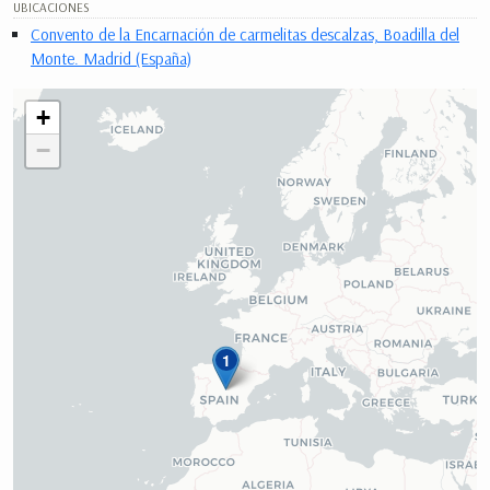
UBICACIONES
Convento de la Encarnación de carmelitas descalzas, Boadilla del
Monte. Madrid (España)
+
−
1