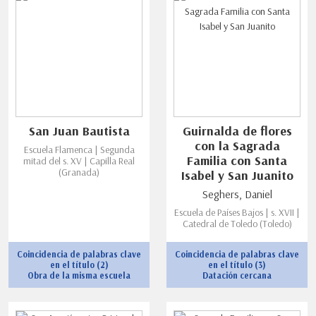
San Juan Bautista
Guirnalda de flores
con la Sagrada
Escuela Flamenca | Segunda
Familia con Santa
mitad del s. XV | Capilla Real
(Granada)
Isabel y San Juanito
Seghers, Daniel
Escuela de Países Bajos | s. XVII |
Catedral de Toledo (Toledo)
Coincidencia de palabras clave
Coincidencia de palabras clave
en el título (2)
en el título (3)
Obra de la misma escuela
Datación cercana