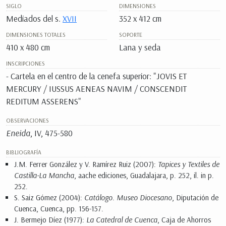
SIGLO
DIMENSIONES
Mediados del s.
XVII
352 x 412 cm
DIMENSIONES TOTALES
SOPORTE
410 x 480 cm
Lana y seda
INSCRIPCIONES
- Cartela en el centro de la cenefa superior: "
JOVIS ET
MERCURY / IUSSUS AENEAS NAVIM / CONSCENDIT
REDITUM ASSERENS"
OBSERVACIONES
Eneida
, IV, 475-580
BIBLIOGRAFÍA
J.M. Ferrer González y V. Ramírez Ruiz (2007):
Tapices y Textiles de
Castilla-La Mancha
, aache ediciones, Guadalajara, p. 252, il. in p.
252.
S. Saiz Gómez (2004):
Catálogo. Museo Diocesano
, Diputación de
Cuenca, Cuenca, pp. 156-157.
J. Bermejo Díez (1977):
La Catedral de Cuenca
, Caja de Ahorros