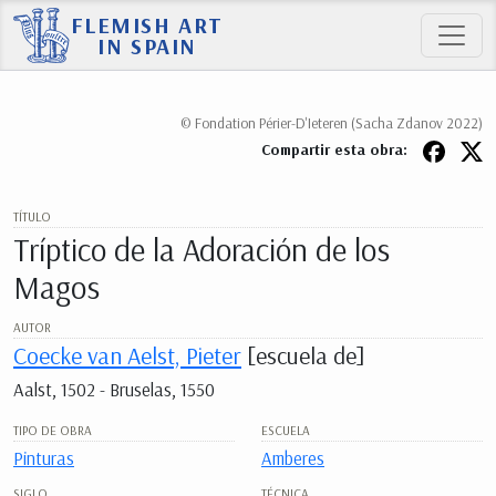
FLEMISH ART
IN SPAIN
© Fondation Périer-D'Ieteren (Sacha Zdanov 2022)
Compartir esta obra:
TÍTULO
Tríptico de la Adoración de los
Magos
AUTOR
Coecke van Aelst, Pieter
[escuela de]
Aalst, 1502 - Bruselas, 1550
TIPO DE OBRA
ESCUELA
Pinturas
Amberes
SIGLO
TÉCNICA