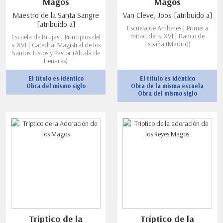
Magos
Magos
Maestro de la Santa Sangre
Van Cleve, Joos [atribuido a]
[atribuido a]
Escuela de Amberes | Primera
mitad del s. XVI | Banco de
Escuela de Brujas | Principios del
España (Madrid)
s. XVI | Catedral Magistral de los
Santos Justos y Pastor (Alcalá de
Henares)
El título es idéntico
El título es idéntico
Obra del mismo siglo
Obra de la misma escuela
Obra del mismo siglo
Tríptico de la
Tríptico de la