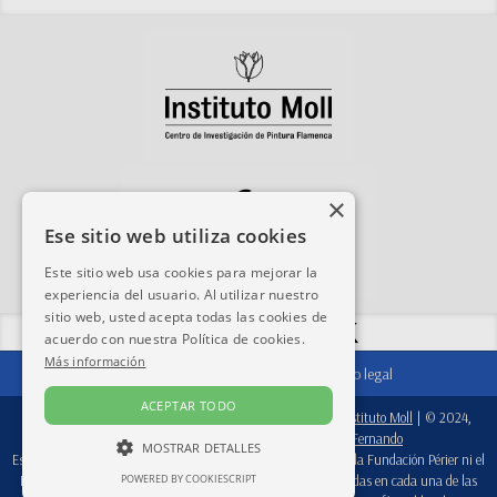
×
Ese sitio web utiliza cookies
Este sitio web usa cookies para mejorar la
experiencia del usuario. Al utilizar nuestro
sitio web, usted acepta todas las cookies de
Compartir esta web:
acuerdo con nuestra Política de cookies.
Más información
Contacto
|
Agradecimientos
|
Aviso legal
ACEPTAR TODO
© 2024-2026, base de datos:
Fondation Périer D'Ieteren
/
Instituto Moll
| © 2024,
software:
Real Academia de Bellas Artes de San Fernando
MOSTRAR DETALLES
Esta base de datos es una herramienta de trabajo, por lo que ni la Fundación Périer ni el
Instituto Moll se responsabilizan de las atribuciones consignadas en cada una de las
POWERED BY COOKIESCRIPT