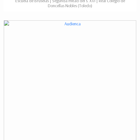
Escuela de Bruselas | Segunda mitad del s. XVI | Real Colegio de
Doncellas Nobles (Toledo)