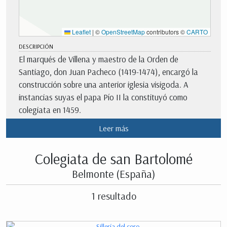
Leaflet
|
©
OpenStreetMap
contributors ©
CARTO
DESCRIPCIÓN
El marqués de Villena y maestro de la Orden de
Santiago, don Juan Pacheco (1419-1474), encargó la
construcción sobre una anterior iglesia visigoda. A
instancias suyas el papa Pío II la constituyó como
colegiata en 1459.
Las obras abarcaron los cuatro siglos siguientes con la
Leer más
participación de los maestros mas importantes que
podían encontrase en Castilla. Las familias nobles de
Colegiata de san Bartolomé
Belmonte construyeron capillas laterales en la iglesia y la
Belmonte (España)
decoraron con magnificencia. En el siglo XVIII el cabildo
de la colegiata adquirió la sillería del coro de la catedral
1 resultado
de Cuenca que es probablemente la más antigua sillería
historiada de España.