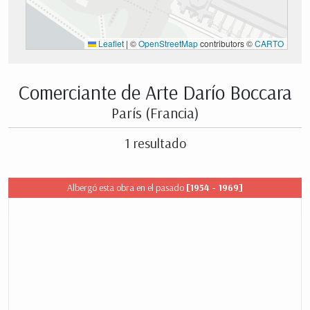
Leaflet
|
©
OpenStreetMap
contributors ©
CARTO
Comerciante de Arte Darío Boccara
París (Francia)
1 resultado
Albergó esta obra en el pasado
[1954 - 1969]