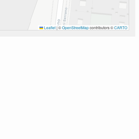
Leaflet
|
©
OpenStreetMap
contributors ©
CARTO