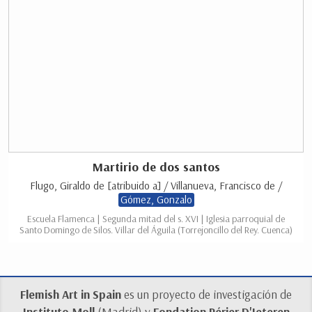
Martirio de dos santos
Flugo, Giraldo de [atribuido a] / Villanueva, Francisco de /
Gómez, Gonzalo
Escuela Flamenca | Segunda mitad del s. XVI | Iglesia parroquial de
Santo Domingo de Silos. Villar del Águila (Torrejoncillo del Rey. Cuenca)
Flemish Art in Spain
es un proyecto de investigación de
Instituto Moll
(Madrid) y
Fondation Périer D'Ieteren