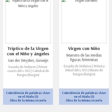
Tríptico de la Virgen
Virgen con Niño
con el Niño y ángeles
Maestro de las medias
figuras femeninas
Van der Weyden, Goswijn
Escuela de Amberes | Primera
Escuela de Amberes | Primer
mitad del s. XVI | Museo de
cuarto del s. XVI | Catedral de
Burgos (Burgos)
Burgos (Burgos)
Coincidencia de palabras clave
Coincidencia de palabras clave
en el título (1)
en el título (1)
Obra de la misma escuela
Obra de la misma escuela