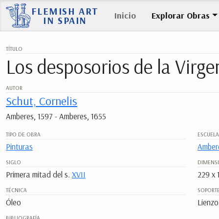
FLEMISH ART
Inicio
Explorar Obras
IN SPAIN
TÍTULO
Los desposorios de la Virge
AUTOR
Schut, Cornelis
Amberes, 1597 - Amberes, 1655
TIPO DE OBRA
ESCUELA
Pinturas
Amber
SIGLO
DIMENS
Primera mitad del s.
XVII
229 x 
TÉCNICA
SOPORT
Óleo
Lienzo
BIBLIOGRAFÍA