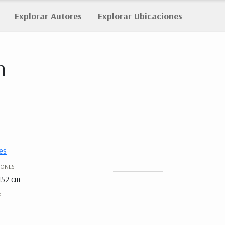
Explorar
Autores
Explorar
Ubicaciones
n
es
IONES
152 cm
E