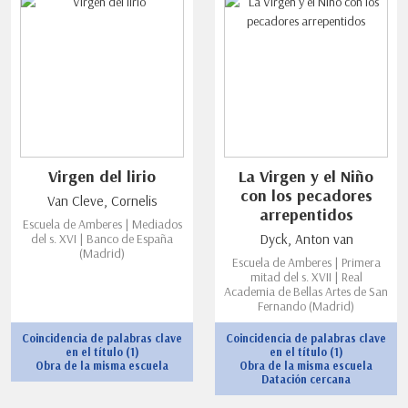
Virgen del lirio
La Virgen y el Niño
con los pecadores
Van Cleve, Cornelis
arrepentidos
Escuela de Amberes | Mediados
del s. XVI | Banco de España
Dyck, Anton van
(Madrid)
Escuela de Amberes | Primera
mitad del s. XVII | Real
Academia de Bellas Artes de San
Fernando (Madrid)
Coincidencia de palabras clave
Coincidencia de palabras clave
en el título (1)
en el título (1)
Obra de la misma escuela
Obra de la misma escuela
Datación cercana