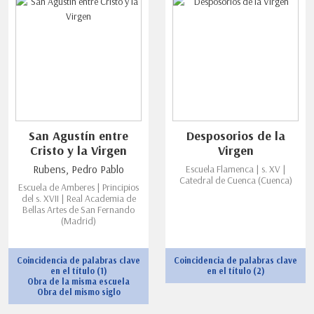
San Agustín entre
Desposorios de la
Cristo y la Virgen
Virgen
Rubens, Pedro Pablo
Escuela Flamenca | s. XV |
Catedral de Cuenca (Cuenca)
Escuela de Amberes | Principios
del s. XVII | Real Academia de
Bellas Artes de San Fernando
(Madrid)
Coincidencia de palabras clave
Coincidencia de palabras clave
en el título (1)
en el título (2)
Obra de la misma escuela
Obra del mismo siglo